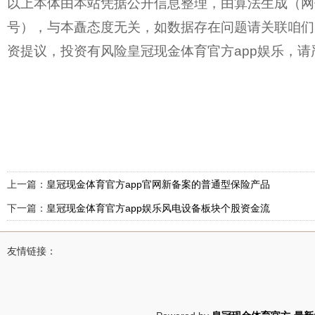
以上本体由本站凭据公开信息整理，由算法生成（网信算备31
号），与本矗态度无关，如数据存在问题请关联咱们
资提议，投资有风险皇冠现金体育官方app娱乐，请
上一篇：
皇冠现金体育官方app官网新备案的普通型保险产品
预定利率上限为2.5%-皇冠现金体育官方·最新(中国)官方网站
下一篇：
皇冠现金体育官方app娱乐风电设备板块个股资金流
向见下表：融券方面-皇冠现金体育官方·最新(中国)官方网站
友情链接：