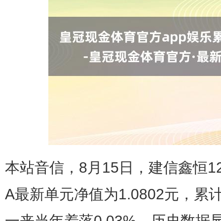
本站音信，8月15日，建信鑫恒1
A最新单元净值为1.0802元，累计
一来当年着落0.03%。历史数据