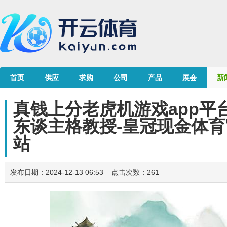
首页
供应
求购
公司
产品
展会
新
真钱上分老虎机游戏app平
东谈主格教授-皇冠现金体育
站
发布日期：2024-12-13 06:53 点击次数：261