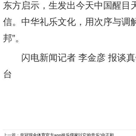
东方启示，生发出今天中国醒目
信。中华礼乐文化，用次序与调解
邦”。
闪电新闻记者 李金彦 报谈真钱
台
上一篇：
皇冠现金体育官方app娱乐儒家以它的音乐“中正和