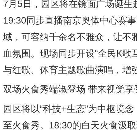
7月5日，园区将在镜面广场诞生
19:30同步直播南京奥体中心赛
域，可容纳千余名不雅众，让不
血氛围。现场同步开设“全民K歌
与红歌、体育主题歌曲演唱，增
双场火食秀端淑登场 带来视觉享
园区将以“科技+生态”为中枢境
至火食秀。18:30的白天火食汲