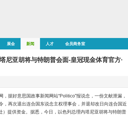
展会
新闻
人才
会员商务室
塔尼亚胡将与特朗普会面-皇冠现金体育官方·
据好意思国政事新闻网站“Politico”报说念，一份文献泄漏，
号令，再次退出连合国东说念主权理事会，并退却改日向连合国近
处）提供资金。据悉，今日，以色列总理内塔尼亚胡将与特朗普