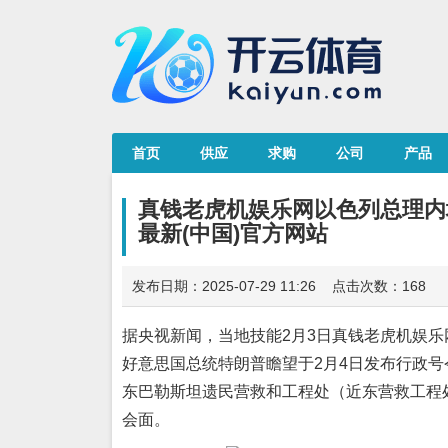
首页
供应
求购
公司
产品
真钱老虎机娱乐网以色列总理内
最新(中国)官方网站
发布日期：2025-07-29 11:26 点击次数：168
据央视新闻，当地技能2月3日真钱老虎机娱乐网，
好意思国总统特朗普瞻望于2月4日发布行政
东巴勒斯坦遗民营救和工程处（近东营救工程
会面。