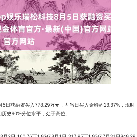
5日获融资买入778.29万元，占当日买入金额的13.37%，现时
最初历史90%分位水平，处于高位。
日-160.76万1.92亿8月1日-317.95万1.93亿7月31日849.29