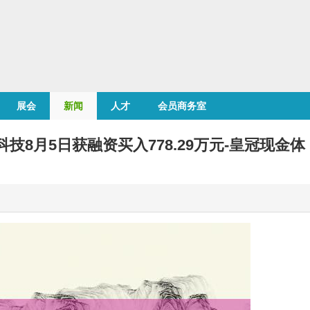
展会
新闻
人才
会员商务室
技8月5日获融资买入778.29万元-皇冠现金体