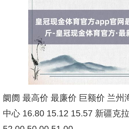
阛阓 最高价 最廉价 巨额价 兰
中心 16.80 15.12 15.57
52.00 50.00 51.00