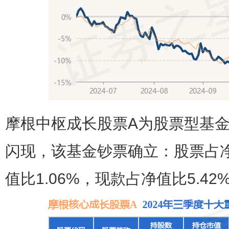
摩根中枢成长股票A为股票型基
闪现，该基金钞票确立：股票占净值
值比1.06%，现款占净值比5.4