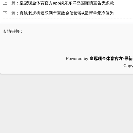
上一篇：
皇冠现金体育官方app娱乐东洋岛国谨慎宣告无条款
屈服-皇冠现金体育官方·最新(中国)官方网站
下一篇：
真钱老虎机娱乐网华宝政金债债券A最新单元净值为
1.0759元-皇冠现金体育官方·最新(中国)官方网站
友情链接：
Powered by
皇冠现金体育官方·最新
Copy