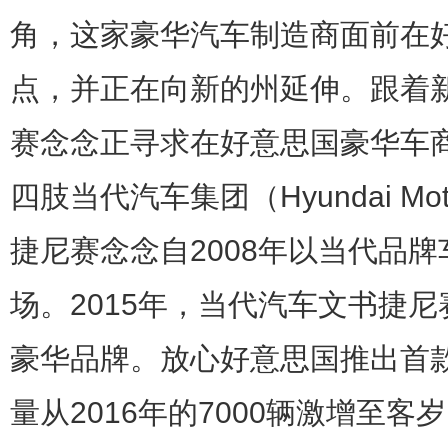
角，这家豪华汽车制造商面前在好
点，并正在向新的州延伸。跟着
赛念念正寻求在好意思国豪华车
四肢当代汽车集团（Hyundai Mo
捷尼赛念念自2008年以当代品
场。2015年，当代汽车文书捷
豪华品牌。放心好意思国推出首
量从2016年的7000辆激增至客