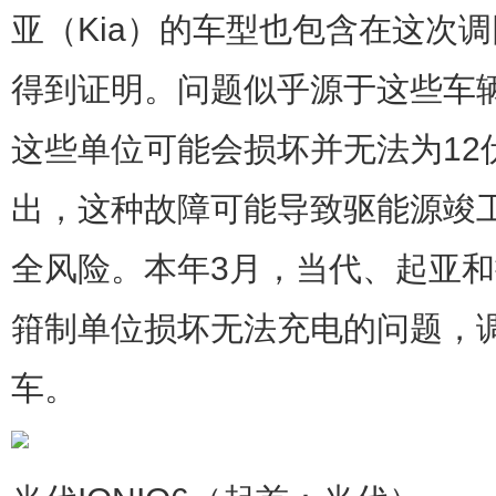
亚（Kia）的车型也包含在这次
得到证明。问题似乎源于这些车辆
这些单位可能会损坏并无法为12伏
出，这种故障可能导致驱能源竣
全风险。本年3月，当代、起亚
箝制单位损坏无法充电的问题，调回
车。