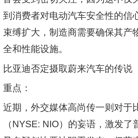
到消费者对电动汽车安全性的信
束缚扩大，制造商需要确保其产
全和性能设施。
比亚迪否定摄取蔚来汽车的传说
重点：
近期，外交媒体高尚传一则对于
（NYSE: NIO）的妄语，激