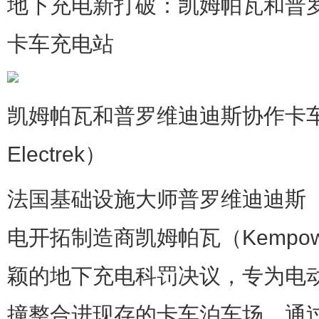
地下充电新打破：凯姆帕瓦和普
卡车充电站
凯姆帕瓦和普罗维迪迪斯协作卡
Electrek）
法国基础设施大师普罗维迪迪斯（Pr
电开拓制造商凯姆帕瓦（Kempo
颖的地下充电科罚决议，专为电
撞整合进现存的卡车泊车场。通