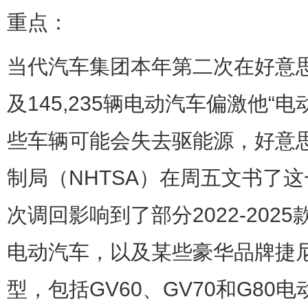
重点：
当代汽车集团本年第二次在好意
及145,235辆电动汽车偏激他“
些车辆可能会失去驱能源，好意
制局（NHTSA）在周五文书了这
次调回影响到了部分2022-2025款年
电动汽车，以及某些豪华品牌捷尼赛
型，包括GV60、GV70和G8