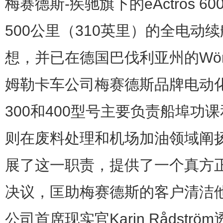
梅赛德斯-疾驰旗下的eActros 
500公里（310英里）的全电动
想，并已在德国巴伐利亚州的Wö
姆勒卡车公司梅赛德斯品牌电动化进
300和400型号主要负责船埠功课和
则在废料处理和机场加油领域阐扬
展了这一职责，提供了一个真方
决议，匡助梅赛德斯的客户清洁
公司首席现实官Karin Rådström透