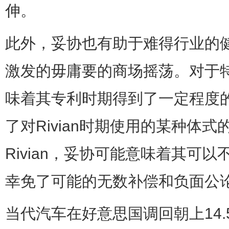
伸。
此外，妥协也有助于难得行业的
激发的毋庸要的商场摇荡。对于
味着其专利时期得到了一定程度
了对Rivian时期使用的某种体
Rivian，妥协可能意味着其可
幸免了可能的无数补偿和负面公
当代汽车在好意思国调回朝上14.