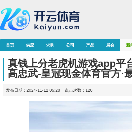
首页
供应
求购
公司
产品
展会
新
真钱上分老虎机游戏app平
高忠武-皇冠现金体育官方·最
发布日期：2024-11-12 05:28 点击次数：120